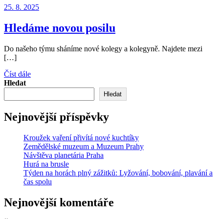
25. 8. 2025
Hledáme novou posilu
Do našeho týmu sháníme nové kolegy a kolegyně. Najdete mezi
[…]
Číst dále
Hledat
Hledat
Nejnovější příspěvky
Kroužek vaření přivítá nové kuchtíky
Zemědělské muzeum a Muzeum Prahy
Návštěva planetária Praha
Hurá na brusle
Týden na horách plný zážitků: Lyžování, bobování, plavání a
čas spolu
Nejnovější komentáře