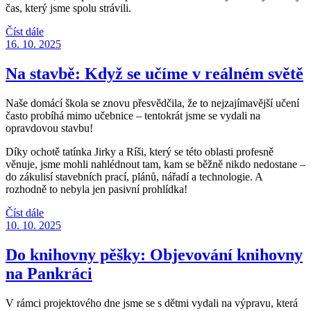
čas, který jsme spolu strávili.
Číst dále
16. 10. 2025
Na stavbě: Když se učíme v reálném světě
Naše domácí škola se znovu přesvědčila, že to nejzajímavější učení
často probíhá mimo učebnice – tentokrát jsme se vydali na
opravdovou stavbu!
Díky ochotě tatínka Jirky a Ríši, který se této oblasti profesně
věnuje, jsme mohli nahlédnout tam, kam se běžně nikdo nedostane –
do zákulisí stavebních prací, plánů, nářadí a technologie. A
rozhodně to nebyla jen pasivní prohlídka!
Číst dále
10. 10. 2025
Do knihovny pěšky: Objevování knihovny
na Pankráci
V rámci projektového dne jsme se s dětmi vydali na výpravu, která