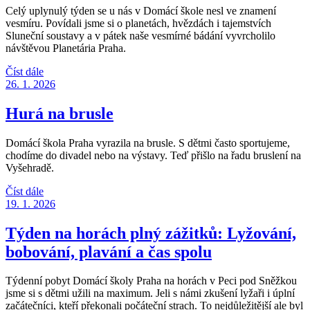
Celý uplynulý týden se u nás v Domácí škole nesl ve znamení
vesmíru. Povídali jsme si o planetách, hvězdách i tajemstvích
Sluneční soustavy a v pátek naše vesmírné bádání vyvrcholilo
návštěvou Planetária Praha.
Číst dále
26. 1. 2026
Hurá na brusle
Domácí škola Praha vyrazila na brusle. S dětmi často sportujeme,
chodíme do divadel nebo na výstavy. Teď přišlo na řadu bruslení na
Vyšehradě.
Číst dále
19. 1. 2026
Týden na horách plný zážitků: Lyžování,
bobování, plavání a čas spolu
Týdenní pobyt Domácí školy Praha na horách v Peci pod Sněžkou
jsme si s dětmi užili na maximum. Jeli s námi zkušení lyžaři i úplní
začátečníci, kteří překonali počáteční strach. To nejdůležitější ale byl