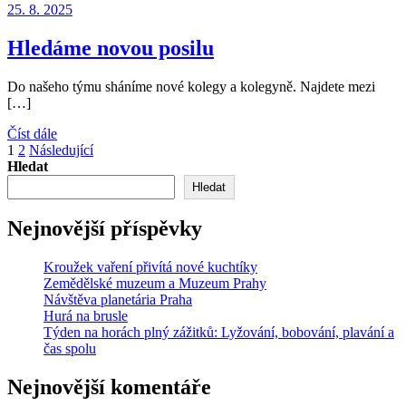
25. 8. 2025
Hledáme novou posilu
Do našeho týmu sháníme nové kolegy a kolegyně. Najdete mezi
[…]
Číst dále
Stránkování
1
2
Následující
Hledat
příspěvků
Hledat
Nejnovější příspěvky
Kroužek vaření přivítá nové kuchtíky
Zemědělské muzeum a Muzeum Prahy
Návštěva planetária Praha
Hurá na brusle
Týden na horách plný zážitků: Lyžování, bobování, plavání a
čas spolu
Nejnovější komentáře