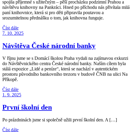
spojila příjemné s užitečným – pěší procházku podzimní Prahou a
návštěvu knihovny na Pankráci. Hned po příchodu nás přivítala milá
paní knihovnice, která si pro děti připravila poutavou a
srozumitelnou přednášku o tom, jak knihovna funguje.
Číst dále
7. 10. 2025
Návštěva České národní banky
V říjnu jsme se s Domácí školou Praha vydali na zajímavou exkurzi
do Návštěvnického centra České národní banky. Naším cílem byla
stálá expozice „Lidé a peníze“, která se nachází v autentickém
prostoru původního bankovního trezoru v budově ČNB na ulici Na
Příkopě.
Číst dále
1. 9. 2025
První školní den
Po prázdninách jsme si společně užili první školní den. A […]
Číst dále