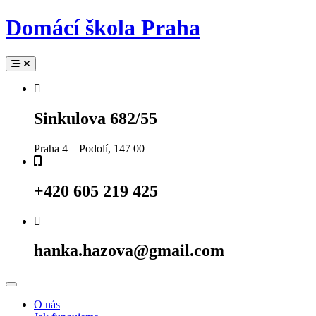
Skip
Domácí škola Praha
to
content
Sinkulova 682/55
Praha 4 – Podolí, 147 00
+420 605 219 425
hanka.hazova@gmail.com
O nás