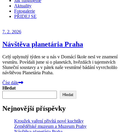
Jak fungujeme
Aktuality
Fotogalerie
PŘIDEJ SE
7. 2. 2026
Návštěva planetária Praha
Celý uplynulý týden se u nás v Domácí škole nesl ve znamení
vesmíru. Povídali jsme si o planetách, hvězdách i tajemstvích
Sluneční soustavy a v pátek naše vesmírné bádání vyvrcholilo
návštěvou Planetária Praha.
Číst dále
Hledat
Hledat
Nejnovější příspěvky
Kroužek vaření přivítá nové kuchtíky
Zemědělské muzeum a Muzeum Prahy
Návštěva planetária Praha